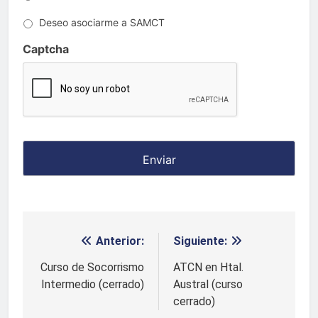
Deseo asociarme a SAMCT
Captcha
Anterior:
Siguiente:
Navegación
de
Curso de Socorrismo
ATCN en Htal.
Intermedio (cerrado)
Austral (curso
entradas
cerrado)